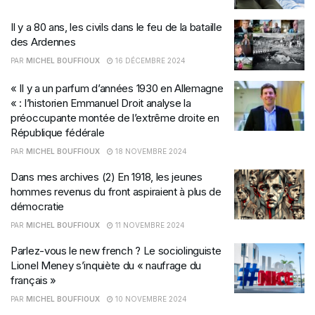
Il y a 80 ans, les civils dans le feu de la bataille
des Ardennes
PAR
MICHEL BOUFFIOUX
16 DÉCEMBRE 2024
« Il y a un parfum d’années 1930 en Allemagne
« : l’historien Emmanuel Droit analyse la
préoccupante montée de l’extrême droite en
République fédérale
PAR
MICHEL BOUFFIOUX
18 NOVEMBRE 2024
Dans mes archives (2) En 1918, les jeunes
hommes revenus du front aspiraient à plus de
démocratie
PAR
MICHEL BOUFFIOUX
11 NOVEMBRE 2024
Parlez-vous le new french ? Le sociolinguiste
Lionel Meney s’inquiète du « naufrage du
français »
PAR
MICHEL BOUFFIOUX
10 NOVEMBRE 2024